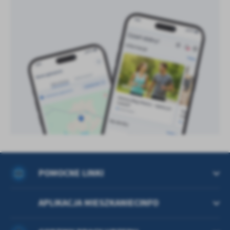
treści w postaci wiadomości, ofert, komunikatów mediów
społecznościowych.
POMOCNE LINKI
APLIKACJA MIESZKANIECINFO