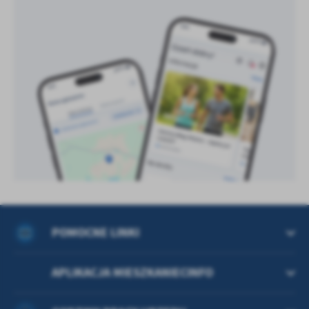
treści w postaci wiadomości, ofert, komunikatów mediów
społecznościowych.
POMOCNE LINKI
APLIKACJA MIESZKANIECINFO