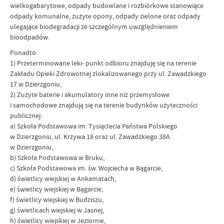
wielkogabarytowe, odpady budowlane i rozbiórkowe stanowiące
odpady komunalne, zużyte opony, odpady zielone oraz odpady
ulegające biodegradacji ze szczególnym uwzględnieniem
bioodpadów.
Ponadto:
1) Przeterminowane leki- punkt odbioru znajduję się na terenie
Zakładu Opieki Zdrowotnej zlokalizowanego przy ul. Zawadzkiego
17 w Dzierzgoniu,
2) Zużyte baterie i akumulatory inne niż przemysłowe
i samochodowe znajdują się na terenie budynków użyteczności
publicznej:
a) Szkoła Podstawowa im. Tysiąclecia Państwa Polskiego
w Dzierzgoniu, ul. Krzywa 18 oraz ul. Zawadzkiego 38A
w Dzierzgoniu,
b) Szkoła Podstawowa w Bruku,
c) Szkoła Podstawowa im. św. Wojciecha w Bągarcie,
d) świetlicy wiejskiej w Ankamatach,
e) świetlicy wiejskiej w Bągarcie,
f) świetlicy wiejskiej w Budziszu,
g) świetlicach wiejskiej w Jasnej,
h) świetlicy wiejskiej w Jeziornie,