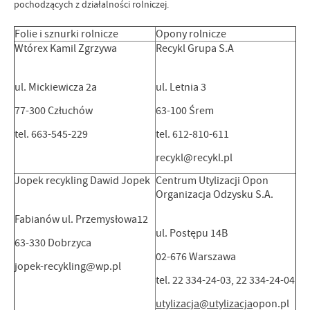
pochodzących z działalności rolniczej.
Folie i sznurki rolnicze
Opony rolnicze
Wtórex Kamil Zgrzywa
Recykl Grupa S.A
ul. Mickiewicza 2a
ul. Letnia 3
77-300 Człuchów
63-100 Śrem
tel. 663-545-229
tel. 612-810-611
recykl@recykl.pl
Jopek recykling Dawid Jopek
Centrum Utylizacji Opon
Organizacja Odzysku S.A.
Fabianów ul. Przemysłowa12
ul. Postępu 14B
63-330 Dobrzyca
02-676 Warszawa
jopek-recykling@wp.pl
tel. 22 334-24-03, 22 334-24-04
utylizacja@utylizacja
opon.pl