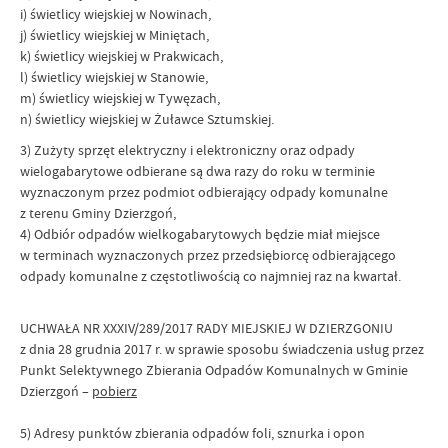
i) świetlicy wiejskiej w Nowinach,
j) świetlicy wiejskiej w Miniętach,
k) świetlicy wiejskiej w Prakwicach,
l) świetlicy wiejskiej w Stanowie,
m) świetlicy wiejskiej w Tywęzach,
n) świetlicy wiejskiej w Żuławce Sztumskiej.
3) Zużyty sprzęt elektryczny i elektroniczny oraz odpady
wielogabarytowe odbierane są dwa razy do roku w terminie
wyznaczonym przez podmiot odbierający odpady komunalne
z terenu Gminy Dzierzgoń,
4) Odbiór odpadów wielkogabarytowych będzie miał miejsce
w terminach wyznaczonych przez przedsiębiorcę odbierającego
odpady komunalne z częstotliwością co najmniej raz na kwartał.
UCHWAŁA NR XXXIV/289/2017 RADY MIEJSKIEJ W DZIERZGONIU
z dnia 28 grudnia 2017 r. w sprawie sposobu świadczenia usług przez
Punkt Selektywnego Zbierania Odpadów Komunalnych w Gminie
Dzierzgoń –
pobierz
5) Adresy punktów zbierania odpadów foli, sznurka i opon