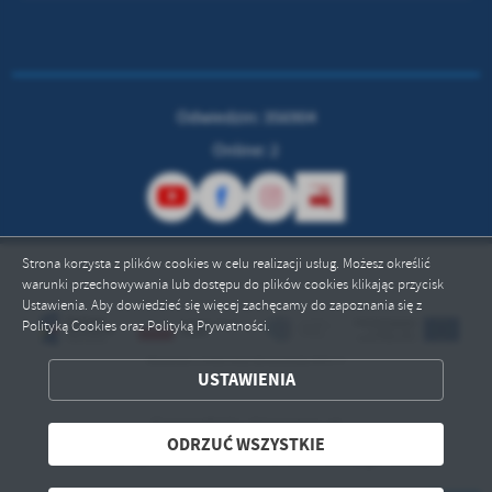
Odwiedzin: 356904
Online: 2
Strona korzysta z plików cookies w celu realizacji usług. Możesz określić
warunki przechowywania lub dostępu do plików cookies klikając przycisk
Ustawienia. Aby dowiedzieć się więcej zachęcamy do zapoznania się z
Polityką Cookies oraz Polityką Prywatności.
ZAPISZ WYBRANE
USTAWIENIA
ODRZUĆ WSZYSTKIE
Copyright by dzierzgon.pl
ODRZUĆ WSZYSTKIE
ZEZWÓL NA WSZYSTKIE
Powered by
2ClickPortal® - Portale nowej generacji