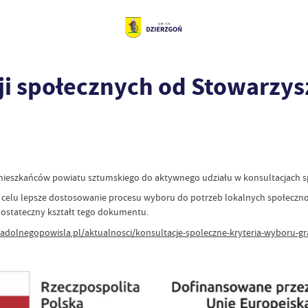
ji społecznych od Stowarzys
mieszkańców powiatu sztumskiego do aktywnego udziału w konsultacjach s
elu lepsze dostosowanie procesu wyboru do potrzeb lokalnych społecznoś
 ostateczny kształt tego dokumentu.
nadolnegopowisla.pl/aktualnosci/konsultacje-spoleczne-kryteria-wyboru-g