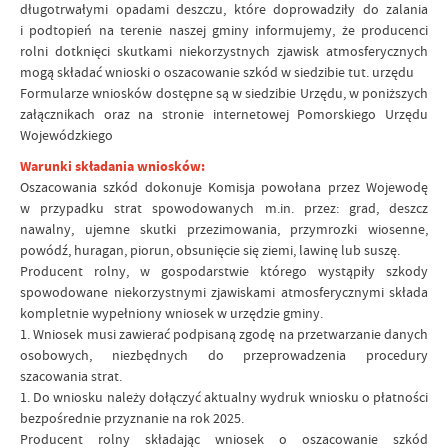
długotrwałymi opadami deszczu, które doprowadziły do zalania
i podtopień na terenie naszej gminy informujemy, że producenci
rolni dotknięci skutkami niekorzystnych zjawisk atmosferycznych
mogą składać wnioski o oszacowanie szkód w siedzibie tut. urzędu
Formularze wniosków dostępne są w siedzibie Urzędu, w poniższych
załącznikach oraz na stronie internetowej Pomorskiego Urzędu
Wojewódzkiego
Warunki składania wniosków:
Oszacowania szkód dokonuje Komisja powołana przez Wojewodę
w przypadku strat spowodowanych m.in. przez: grad, deszcz
nawalny, ujemne skutki przezimowania, przymrozki wiosenne,
powódź, huragan, piorun, obsunięcie się ziemi, lawinę lub suszę.
Producent rolny, w gospodarstwie którego wystąpiły szkody
spowodowane niekorzystnymi zjawiskami atmosferycznymi składa
kompletnie wypełniony wniosek w urzędzie gminy.
1. Wniosek musi zawierać podpisaną zgodę na przetwarzanie danych
osobowych, niezbędnych do przeprowadzenia procedury
szacowania strat.
1. Do wniosku należy dołączyć aktualny wydruk wniosku o płatności
bezpośrednie przyznanie na rok 2025.
Producent rolny składając wniosek o oszacowanie szkód